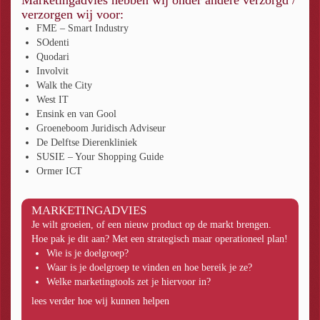
verzorgen wij voor:
FME – Smart Industry
SOdenti
Quodari
Involvit
Walk the City
West IT
Ensink en van Gool
Groeneboom Juridisch Adviseur
De Delftse Dierenkliniek
SUSIE – Your Shopping Guide
Ormer ICT
MARKETINGADVIES
Je wilt groeien, of een nieuw product op de markt brengen.
Hoe pak je dit aan? Met een strategisch maar operationeel plan!
Wie is je doelgroep?
Waar is je doelgroep te vinden en hoe bereik je ze?
Welke marketingtools zet je hiervoor in?
lees verder hoe wij kunnen helpen