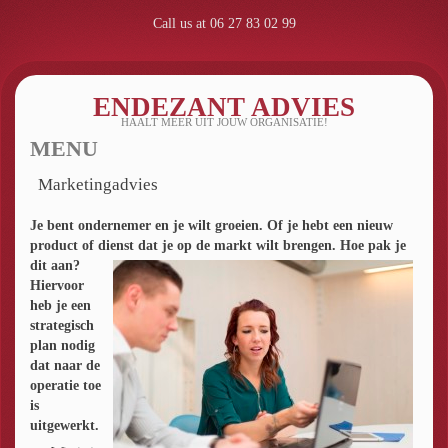
Call us at 06 27 83 02 99
ENDEZANT ADVIES
HAALT MEER UIT JOUW ORGANISATIE!
MENU
SKIP TO CONTENT
Marketingadvies
Je bent ondernemer en je wilt groeien. Of je hebt een nieuw
product of dienst dat je op de markt wilt brengen. Hoe pak je
dit aan?
Hiervoor
heb je een
strategisch
plan nodig
dat naar de
operatie toe
is
uitgewerkt.