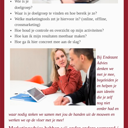
Wie is je
doelgroep?
Waar is je doelgroep te vinden en hoe bereik je ze?
Welke marketingtools zet je hiervoor in? (online, offline,
crossmarketing)
Hoe houd je controle en overzicht op mijn activiteiten?
Hoe kan ik mijn resultaten meetbaar maken?
Hoe ga ik hier concreet mee aan de slag?
Bij Endezant
Advies
denken we
met je mee,
begeleiden je
en helpen je
aan ideeën
die je zelf
nog niet
eerder had en
waar nodig steken we samen met jou de handen uit de mouwen en
werken we op de vloer met je mee!
Marketingadvies hebben wij onder andere verzorgd /